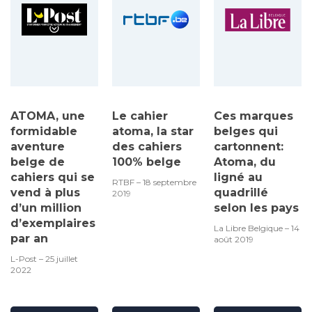
ATOMA, une
Le cahier
Ces marques
formidable
atoma, la star
belges qui
aventure
des cahiers
cartonnent:
belge de
100% belge
Atoma, du
cahiers qui se
ligné au
RTBF – 18 septembre
vend à plus
quadrillé
2019
d’un million
selon les pays
d’exemplaires
La Libre Belgique – 14
par an
août 2019
L-Post – 25 juillet
2022