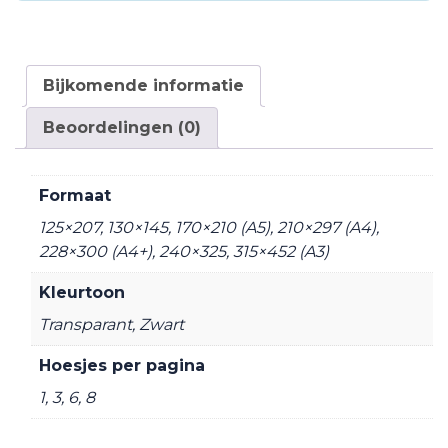
Bijkomende informatie
Beoordelingen (0)
Formaat
125×207
,
130×145
,
170×210 (A5)
,
210×297 (A4)
,
228×300 (A4+)
,
240×325
,
315×452 (A3)
Kleurtoon
Transparant
,
Zwart
Hoesjes per pagina
1, 3, 6, 8