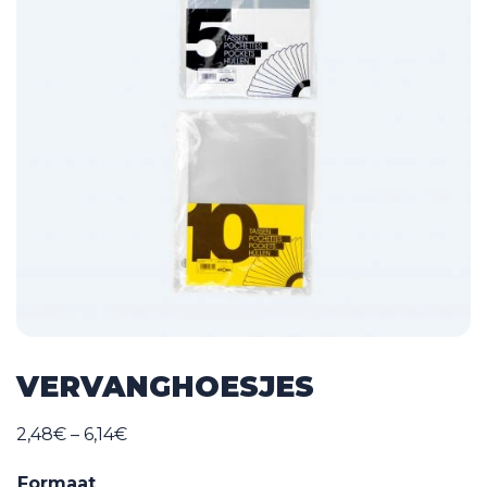
VERVANGHOESJES
Price
2,48
€
–
6,14
€
range:
Formaat
2,48€