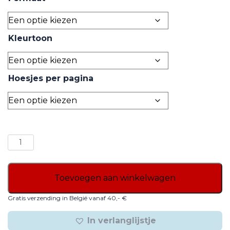
through
6,14€
Kleurtoon
Hoesjes per pagina
Vervanghoesjes
aantal
Toevoegen aan winkelwagen
Gratis verzending in België vanaf 40,- €
In verlanglijstje