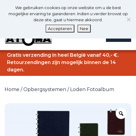
0
Nl
We gebruiken cookies op onze website om u de best
0
mogelijke ervaring te garanderen. Indien u verder browst op
deze site, gaat u hiermee akkoord.
Accepteren
Nee
MENU
Gratis verzending in heel België vanaf 40,- €.
Retourzendingen zijn mogelijk binnen de 14
dagen.
Home
/
Opbergsystemen
/ Loden Fotoalbum
Zo