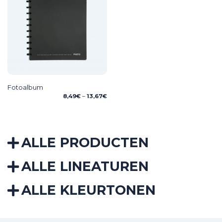
Fotoalbum
Price
8,49
€
–
13,67
€
range:
8,49€
through
13,67€
ALLE PRODUCTEN
ALLE LINEATUREN
ALLE KLEURTONEN