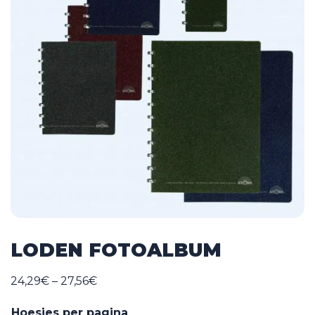
LODEN FOTOALBUM
Price
24,29
€
–
27,56
€
range:
Hoesjes per pagina
24,29€