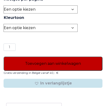
through
27,56€
Kleurtoon
Loden
Fotoalbum
aantal
Toevoegen aan winkelwagen
Gratis verzending in België vanaf 40,- €
In verlanglijstje