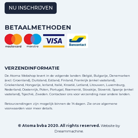
NU INSCHRIJVEN
BETAALMETHODEN
VERZENDINFORMATIE
De Atoma Webshop levert in de volgende landen: België, Bulgarije, Denemarken
(excl. Groenland), Duitsland, Estland, Finland, Frankrijk (enkel vasteland),
Griekenland, Hongarije, Ierland, Italië, Kroatië, Letland, Litouwen, Luxemburg,
Nederland, Oostenrijk, Polen, Portugal, Roemenië, Slovakije, Slovenië, Spanje (enkel
vasteland), Tsjechië, Zweden.
Contacteer ons
voor verzending naar andere landen.
Retourzendingen zijn mogelijk binnen de 14 dagen. Zie onze algemene
voorwaarden voor meer details.
© Atoma bvba 2020. All rights reserved.
Website by
Dreammachine
.