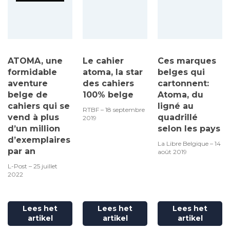
ATOMA, une
Le cahier
Ces marques
formidable
atoma, la star
belges qui
aventure
des cahiers
cartonnent:
belge de
100% belge
Atoma, du
cahiers qui se
ligné au
RTBF – 18 septembre
vend à plus
quadrillé
2019
d’un million
selon les pays
d’exemplaires
La Libre Belgique – 14
par an
août 2019
L-Post – 25 juillet
2022
Lees het
Lees het
Lees het
artikel
artikel
artikel