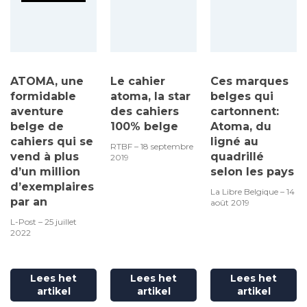
ATOMA, une
Le cahier
Ces marques
formidable
atoma, la star
belges qui
aventure
des cahiers
cartonnent:
belge de
100% belge
Atoma, du
cahiers qui se
ligné au
RTBF – 18 septembre
vend à plus
quadrillé
2019
d’un million
selon les pays
d’exemplaires
La Libre Belgique – 14
par an
août 2019
L-Post – 25 juillet
2022
Lees het
Lees het
Lees het
artikel
artikel
artikel