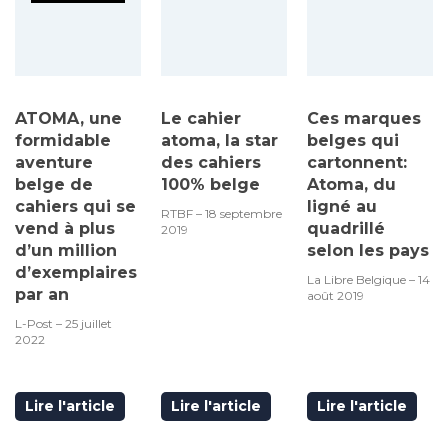
ATOMA, une
Le cahier
Ces marques
formidable
atoma, la star
belges qui
aventure
des cahiers
cartonnent:
belge de
100% belge
Atoma, du
cahiers qui se
ligné au
RTBF – 18 septembre
vend à plus
quadrillé
2019
d’un million
selon les pays
d’exemplaires
La Libre Belgique – 14
par an
août 2019
L-Post – 25 juillet
2022
Lire l'article
Lire l'article
Lire l'article