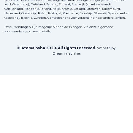
(excl. Groenland), Duitsland, Estland, Finland, Frankrijk (enkel vasteland),
Griekenland, Hongarije, Ierland, Italië, Kroatië, Letland, Litouwen, Luxemburg,
Nederland, Oostenrijk, Polen, Portugal, Roemenië, Slovakije, Slovenië, Spanje (enkel
vasteland), Tsjechië, Zweden.
Contacteer ons
voor verzending naar andere landen.
Retourzendingen zijn mogelijk binnen de 14 dagen. Zie onze algemene
voorwaarden voor meer details.
© Atoma bvba 2020. All rights reserved.
Website by
Dreammachine
.