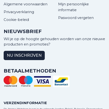
Algemene voorwaarden
Mijn persoonlijke
informatie
Privacyverklaring
Paswoord vergeten
Cookie-beleid
NIEUWSBRIEF
Wil je op de hoogte gehouden worden van onze nieuwe
producten en promoties?
NU INSCHRIJVEN
BETAALMETHODEN
VERZENDINFORMATIE
De Atoma Webshop levert in de volgende landen: België, Bulgarije, Denemarken