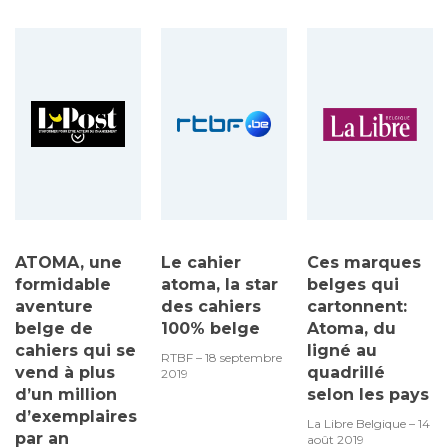
ATOMA, une
Le cahier
Ces marques
formidable
atoma, la star
belges qui
aventure
des cahiers
cartonnent:
belge de
100% belge
Atoma, du
cahiers qui se
ligné au
RTBF – 18 septembre
vend à plus
quadrillé
2019
d’un million
selon les pays
d’exemplaires
La Libre Belgique – 14
par an
août 2019