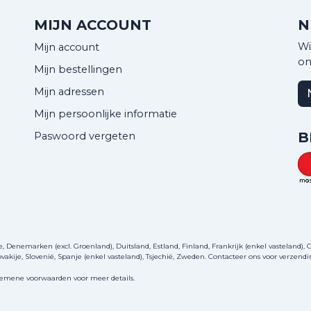
MIJN ACCOUNT
N
Wi
Mijn account
on
Mijn bestellingen
Mijn adressen
Mijn persoonlijke informatie
B
Paswoord vergeten
Denemarken (excl. Groenland), Duitsland, Estland, Finland, Frankrijk (enkel vasteland), Gri
akije, Slovenië, Spanje (enkel vasteland), Tsjechië, Zweden.
Contacteer ons
voor verzendi
gemene voorwaarden voor meer details.