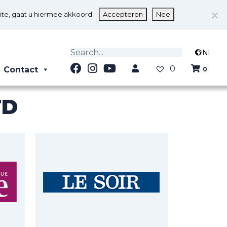
ite, gaat u hiermee akkoord.
Accepteren
Nee
Nl
0
Contact
0
TD