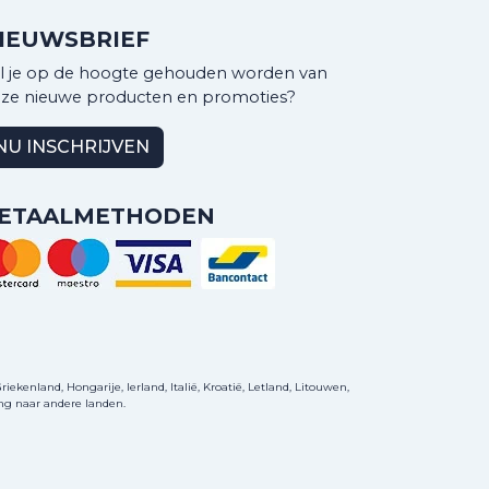
IEUWSBRIEF
l je op de hoogte gehouden worden van
ze nieuwe producten en promoties?
NU INSCHRIJVEN
ETAALMETHODEN
ekenland, Hongarije, Ierland, Italië, Kroatië, Letland, Litouwen,
ng naar andere landen.