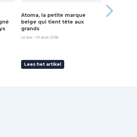
Atoma, la petite marque
Made in Be
igné
belge qui tient tête aux
“Atoma”, c’
ys
grands
RTBF – 6 septem
Le Soir – 31 août 2018
Lees het artikel
Lees het ar