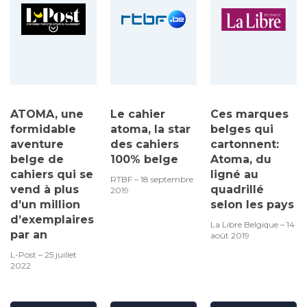
ATOMA, une
Le cahier
Ces marques
formidable
atoma, la star
belges qui
aventure
des cahiers
cartonnent:
belge de
100% belge
Atoma, du
cahiers qui se
ligné au
RTBF – 18 septembre
vend à plus
quadrillé
2019
d’un million
selon les pays
d’exemplaires
La Libre Belgique – 14
par an
août 2019
L-Post – 25 juillet
2022