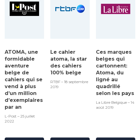
ATOMA, une
Le cahier
Ces marques
formidable
atoma, la star
belges qui
aventure
des cahiers
cartonnent:
belge de
100% belge
Atoma, du
cahiers qui se
ligné au
RTBF – 18 septembre
vend à plus
quadrillé
2019
d’un million
selon les pays
d’exemplaires
La Libre Belgique – 14
par an
août 2019
L-Post – 25 juillet
2022