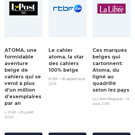
ATOMA, une
Le cahier
Ces marques
formidable
atoma, la star
belges qui
aventure
des cahiers
cartonnent:
belge de
100% belge
Atoma, du
cahiers qui se
ligné au
RTBF – 18 septembre
vend à plus
quadrillé
2019
d’un million
selon les pays
d’exemplaires
La Libre Belgique – 14
par an
août 2019
L-Post – 25 juillet
2022