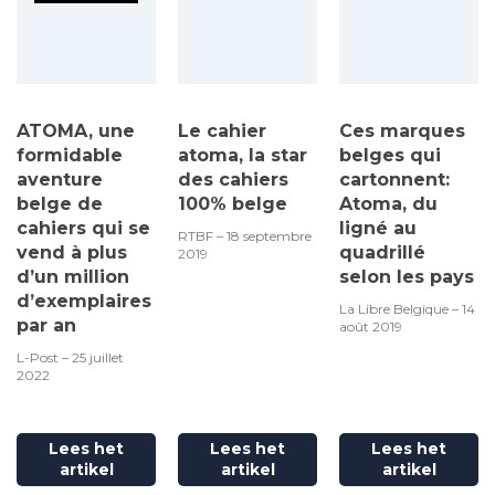
ATOMA, une
Le cahier
Ces marques
formidable
atoma, la star
belges qui
aventure
des cahiers
cartonnent:
belge de
100% belge
Atoma, du
cahiers qui se
ligné au
RTBF – 18 septembre
vend à plus
quadrillé
2019
d’un million
selon les pays
d’exemplaires
La Libre Belgique – 14
par an
août 2019
L-Post – 25 juillet
2022
Lees het
Lees het
Lees het
artikel
artikel
artikel