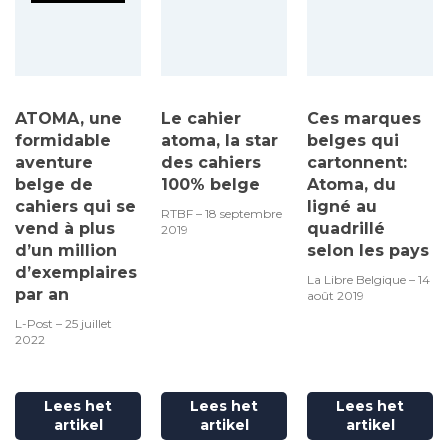
ATOMA, une
Le cahier
Ces marques
formidable
atoma, la star
belges qui
aventure
des cahiers
cartonnent:
belge de
100% belge
Atoma, du
cahiers qui se
ligné au
RTBF – 18 septembre
vend à plus
quadrillé
2019
d’un million
selon les pays
d’exemplaires
La Libre Belgique – 14
par an
août 2019
L-Post – 25 juillet
2022
Lees het
Lees het
Lees het
artikel
artikel
artikel