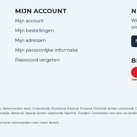
MIJN ACCOUNT
N
Wi
Mijn account
on
Mijn bestellingen
Mijn adressen
Mijn persoonlijke informatie
B
Paswoord vergeten
Denemarken (excl. Groenland), Duitsland, Estland, Finland, Frankrijk (enkel vasteland), Gri
akije, Slovenië, Spanje (enkel vasteland), Tsjechië, Zweden.
Contacteer ons
voor verzendi
gemene voorwaarden voor meer details.