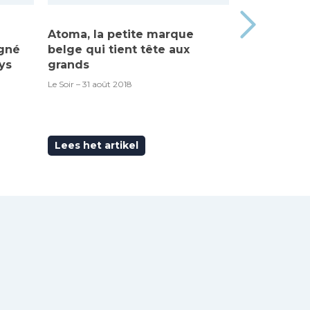
Atoma, la petite marque
Made in Be
igné
belge qui tient tête aux
“Atoma”, c’
ys
grands
RTBF – 6 septem
Le Soir – 31 août 2018
Lees het artikel
Lees het ar