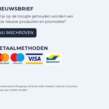
IEUWSBRIEF
l je op de hoogte gehouden worden van
ze nieuwe producten en promoties?
NU INSCHRIJVEN
ETAALMETHODEN
ekenland, Hongarije, Ierland, Italië, Kroatië, Letland, Litouwen,
ng naar andere landen.