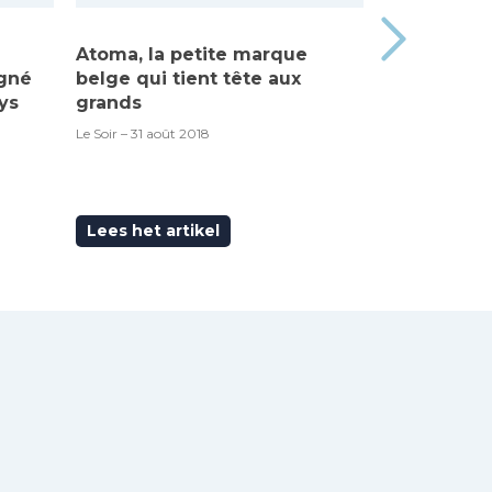
Atoma, la petite marque
Made in Be
igné
belge qui tient tête aux
“Atoma”, c’
ys
grands
RTBF – 6 septem
Le Soir – 31 août 2018
Lees het artikel
Lees het ar