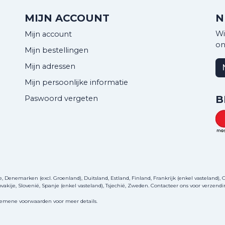
MIJN ACCOUNT
N
Wi
Mijn account
on
Mijn bestellingen
Mijn adressen
Mijn persoonlijke informatie
B
Paswoord vergeten
Denemarken (excl. Groenland), Duitsland, Estland, Finland, Frankrijk (enkel vasteland), Gri
akije, Slovenië, Spanje (enkel vasteland), Tsjechië, Zweden.
Contacteer ons
voor verzendi
gemene voorwaarden voor meer details.