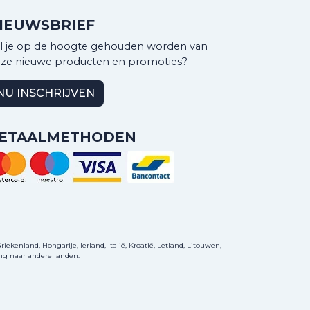
IEUWSBRIEF
l je op de hoogte gehouden worden van
ze nieuwe producten en promoties?
NU INSCHRIJVEN
ETAALMETHODEN
ekenland, Hongarije, Ierland, Italië, Kroatië, Letland, Litouwen,
ng naar andere landen.