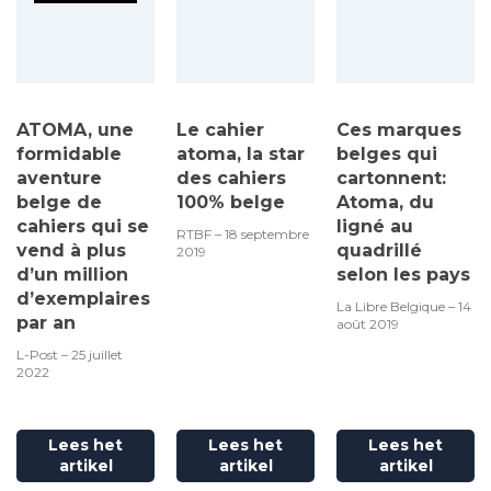
ATOMA, une
Le cahier
Ces marques
formidable
atoma, la star
belges qui
aventure
des cahiers
cartonnent:
belge de
100% belge
Atoma, du
cahiers qui se
ligné au
RTBF – 18 septembre
vend à plus
quadrillé
2019
d’un million
selon les pays
d’exemplaires
La Libre Belgique – 14
par an
août 2019
L-Post – 25 juillet
2022
Lees het
Lees het
Lees het
artikel
artikel
artikel