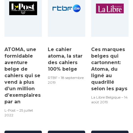
ATOMA, une
Le cahier
Ces marques
formidable
atoma, la star
belges qui
aventure
des cahiers
cartonnent:
belge de
100% belge
Atoma, du
cahiers qui se
ligné au
RTBF – 18 septembre
vend à plus
quadrillé
2019
d’un million
selon les pays
d’exemplaires
La Libre Belgique – 14
par an
août 2019
L-Post – 25 juillet
2022