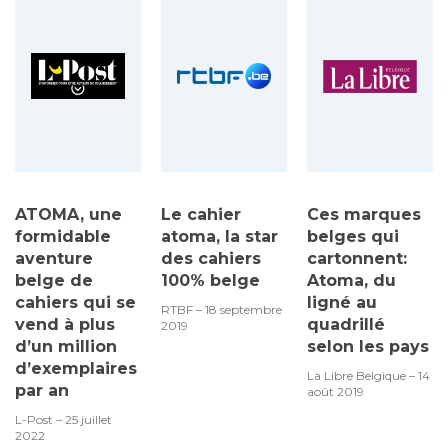
ATOMA, une
Le cahier
Ces marques
formidable
atoma, la star
belges qui
aventure
des cahiers
cartonnent:
belge de
100% belge
Atoma, du
cahiers qui se
ligné au
RTBF – 18 septembre
vend à plus
quadrillé
2019
d’un million
selon les pays
d’exemplaires
La Libre Belgique – 14
par an
août 2019
L-Post – 25 juillet
2022