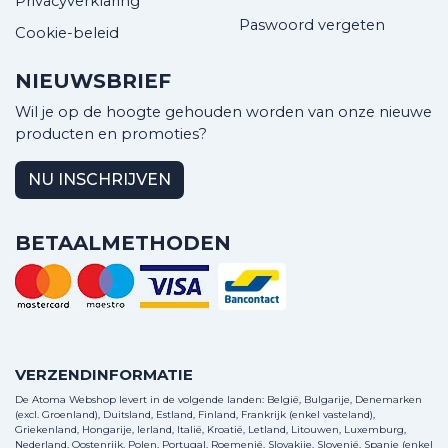
Privacyverklaring
Paswoord vergeten
Cookie-beleid
NIEUWSBRIEF
Wil je op de hoogte gehouden worden van onze nieuwe
producten en promoties?
NU INSCHRIJVEN
BETAALMETHODEN
VERZENDINFORMATIE
De Atoma Webshop levert in de volgende landen: België, Bulgarije, Denemarken
(excl. Groenland), Duitsland, Estland, Finland, Frankrijk (enkel vasteland),
Griekenland, Hongarije, Ierland, Italië, Kroatië, Letland, Litouwen, Luxemburg,
Nederland, Oostenrijk, Polen, Portugal, Roemenië, Slovakije, Slovenië, Spanje (enkel