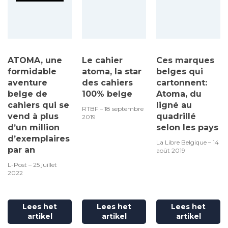
ATOMA, une
Le cahier
Ces marques
formidable
atoma, la star
belges qui
aventure
des cahiers
cartonnent:
belge de
100% belge
Atoma, du
cahiers qui se
ligné au
RTBF – 18 septembre
vend à plus
quadrillé
2019
d’un million
selon les pays
d’exemplaires
La Libre Belgique – 14
par an
août 2019
L-Post – 25 juillet
2022
Lees het
Lees het
Lees het
artikel
artikel
artikel