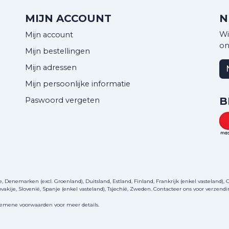
MIJN ACCOUNT
N
Wi
Mijn account
on
Mijn bestellingen
Mijn adressen
Mijn persoonlijke informatie
B
Paswoord vergeten
Denemarken (excl. Groenland), Duitsland, Estland, Finland, Frankrijk (enkel vasteland), Gri
akije, Slovenië, Spanje (enkel vasteland), Tsjechië, Zweden.
Contacteer ons
voor verzendi
gemene voorwaarden voor meer details.