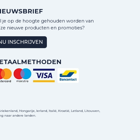
IEUWSBRIEF
l je op de hoogte gehouden worden van
ze nieuwe producten en promoties?
NU INSCHRIJVEN
ETAALMETHODEN
ekenland, Hongarije, Ierland, Italië, Kroatië, Letland, Litouwen,
ng naar andere landen.