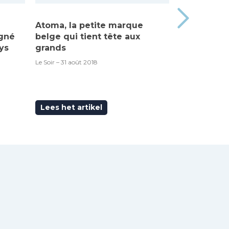
Atoma, la petite marque
Made in Be
igné
belge qui tient tête aux
“Atoma”, c’
ys
grands
RTBF – 6 septem
Le Soir – 31 août 2018
Lees het artikel
Lees het ar