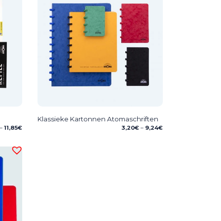
Klassieke Kartonnen Atomaschriften
Price
Price
–
11,85
€
3,20
€
–
9,24
€
range:
range:
2,48€
3,20€
through
through
11,85€
9,24€