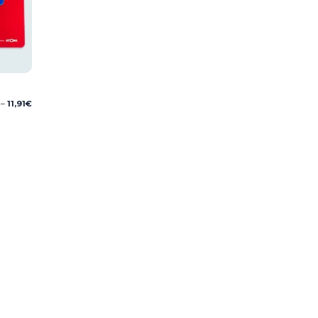
Price
–
11,91
€
range:
4,40€
through
11,91€