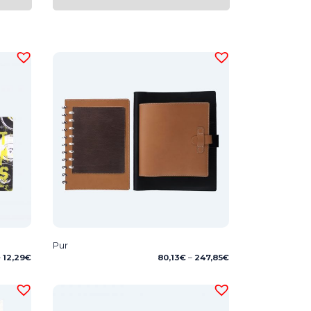
Pur
Price
Price
–
12,29
€
80,13
€
–
247,85
€
range:
range:
7,34€
80,13€
through
through
12,29€
247,85€