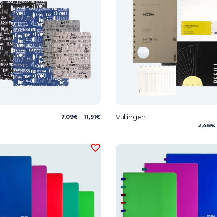
Price
Vullingen
7,09
€
–
11,91
€
range:
2,48
€
7,09€
through
11,91€