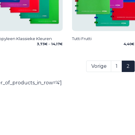
opyleen Klassieke Kleuren
Tutti Frutti
Price
3,73
€
–
14,17
€
4,40
€
range:
3,73€
through
14,17€
Vorige
1
2
_of_products_in_row='4']