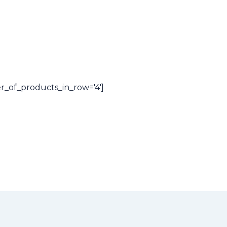
_of_products_in_row='4']