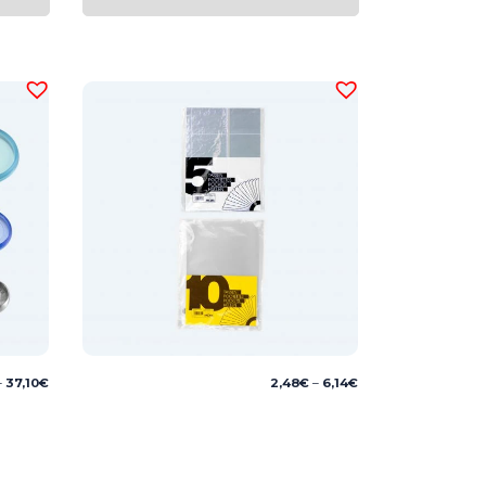
Price
Price
–
37,10
€
2,48
€
–
6,14
€
range:
range:
5,59€
2,48€
through
through
37,10€
6,14€