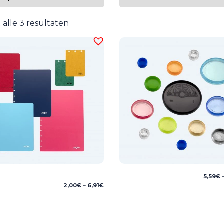
 alle 3 resultaten
5,59
€
Price
2,00
€
–
6,91
€
range:
2,00€
through
6,91€