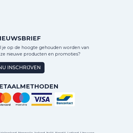
IEUWSBRIEF
l je op de hoogte gehouden worden van
ze nieuwe producten en promoties?
NU INSCHRIJVEN
ETAALMETHODEN
ekenland, Hongarije, Ierland, Italië, Kroatië, Letland, Litouwen,