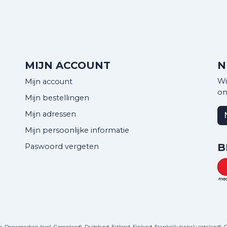
MIJN ACCOUNT
N
Wi
Mijn account
on
Mijn bestellingen
Mijn adressen
Mijn persoonlijke informatie
B
Paswoord vergeten
Denemarken (excl. Groenland), Duitsland, Estland, Finland, Frankrijk (enkel vasteland), Gri