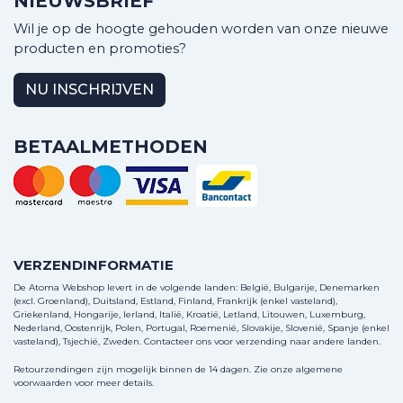
NIEUWSBRIEF
Wil je op de hoogte gehouden worden van onze nieuwe
producten en promoties?
NU INSCHRIJVEN
BETAALMETHODEN
VERZENDINFORMATIE
De Atoma Webshop levert in de volgende landen: België, Bulgarije, Denemarken
(excl. Groenland), Duitsland, Estland, Finland, Frankrijk (enkel vasteland),
Griekenland, Hongarije, Ierland, Italië, Kroatië, Letland, Litouwen, Luxemburg,
Nederland, Oostenrijk, Polen, Portugal, Roemenië, Slovakije, Slovenië, Spanje (enkel
vasteland), Tsjechië, Zweden.
Contacteer ons
voor verzending naar andere landen.
Retourzendingen zijn mogelijk binnen de 14 dagen. Zie onze algemene
voorwaarden voor meer details.