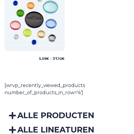
Price
5,59
€
–
37,10
€
range:
5,59€
through
37,10€
[wrvp_recently_viewed_products
number_of_products_in_row='4']
ALLE PRODUCTEN
ALLE LINEATUREN