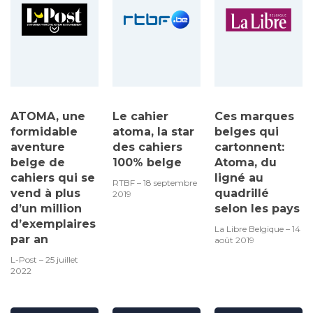
ATOMA, une
Le cahier
Ces marques
formidable
atoma, la star
belges qui
aventure
des cahiers
cartonnent:
belge de
100% belge
Atoma, du
cahiers qui se
ligné au
RTBF – 18 septembre
vend à plus
quadrillé
2019
d’un million
selon les pays
d’exemplaires
La Libre Belgique – 14
par an
août 2019
L-Post – 25 juillet
2022