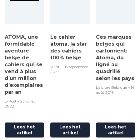
ATOMA, une
Le cahier
Ces marques
formidable
atoma, la star
belges qui
aventure
des cahiers
cartonnent:
belge de
100% belge
Atoma, du
cahiers qui se
ligné au
RTBF – 18 septembre
vend à plus
quadrillé
2019
d’un million
selon les pays
d’exemplaires
La Libre Belgique – 14
par an
août 2019
L-Post – 25 juillet
2022
Lees het
Lees het
Lees het
artikel
artikel
artikel