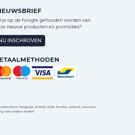
IEUWSBRIEF
l je op de hoogte gehouden worden van
ze nieuwe producten en promoties?
NU INSCHRIJVEN
ETAALMETHODEN
ekenland, Hongarije, Ierland, Italië, Kroatië, Letland, Litouwen,
ng naar andere landen.