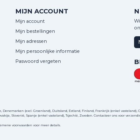
MIJN ACCOUNT
N
Wi
Mijn account
on
Mijn bestellingen
Mijn adressen
Mijn persoonlijke informatie
B
Paswoord vergeten
Denemarken (excl. Groenland), Duitsland, Estland, Finland, Frankrijk (enkel vasteland), Gri
akije, Slovenië, Spanje (enkel vasteland), Tsjechië, Zweden.
Contacteer ons
voor verzendi
gemene voorwaarden voor meer details.