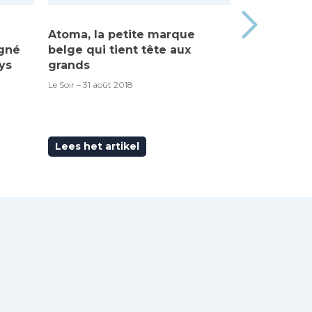
Atoma, la petite marque
Made in Be
igné
belge qui tient tête aux
“Atoma”, c’
ys
grands
RTBF – 6 septem
Le Soir – 31 août 2018
Lees het artikel
Lees het ar