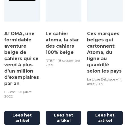
ATOMA, une
Le cahier
Ces marques
formidable
atoma, la star
belges qui
aventure
des cahiers
cartonnent:
belge de
100% belge
Atoma, du
cahiers qui se
ligné au
RTBF – 18 septembre
vend à plus
quadrillé
2019
d’un million
selon les pays
d’exemplaires
La Libre Belgique – 14
par an
août 2019
L-Post – 25 juillet
2022
Lees het
Lees het
Lees het
artikel
artikel
artikel