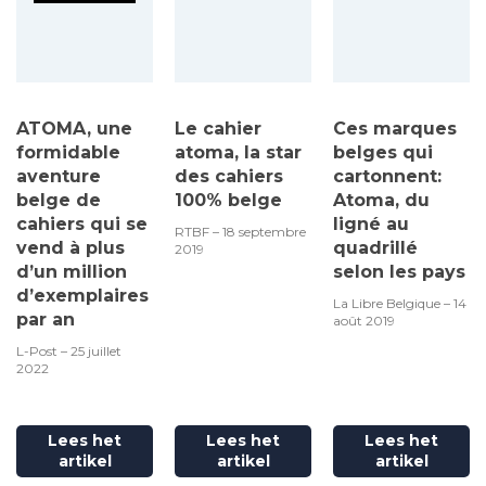
ATOMA, une
Le cahier
Ces marques
formidable
atoma, la star
belges qui
aventure
des cahiers
cartonnent:
belge de
100% belge
Atoma, du
cahiers qui se
ligné au
RTBF – 18 septembre
vend à plus
quadrillé
2019
d’un million
selon les pays
d’exemplaires
La Libre Belgique – 14
par an
août 2019
L-Post – 25 juillet
2022
Lees het
Lees het
Lees het
artikel
artikel
artikel