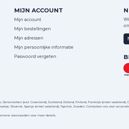
MIJN ACCOUNT
N
Wi
Mijn account
on
Mijn bestellingen
Mijn adressen
Mijn persoonlijke informatie
B
Paswoord vergeten
Denemarken (excl. Groenland), Duitsland, Estland, Finland, Frankrijk (enkel vasteland), Gri
akije, Slovenië, Spanje (enkel vasteland), Tsjechië, Zweden.
Contacteer ons
voor verzendi
gemene voorwaarden voor meer details.