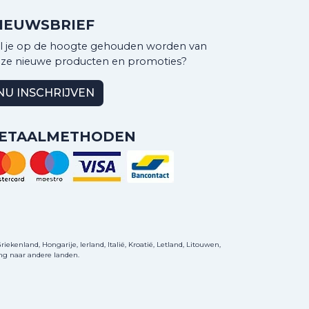
IEUWSBRIEF
l je op de hoogte gehouden worden van
ze nieuwe producten en promoties?
NU INSCHRIJVEN
ETAALMETHODEN
ekenland, Hongarije, Ierland, Italië, Kroatië, Letland, Litouwen,
ng naar andere landen.