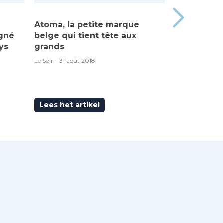
Atoma, la petite marque
Made in Be
igné
belge qui tient tête aux
“Atoma”, c’
ys
grands
RTBF – 6 septem
Le Soir – 31 août 2018
Lees het artikel
Lees het ar