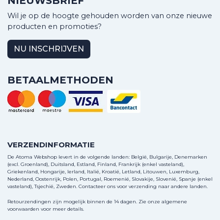
NIEUWSBRIEF
Wil je op de hoogte gehouden worden van onze nieuwe
producten en promoties?
NU INSCHRIJVEN
BETAALMETHODEN
VERZENDINFORMATIE
De Atoma Webshop levert in de volgende landen: België, Bulgarije, Denemarken
(excl. Groenland), Duitsland, Estland, Finland, Frankrijk (enkel vasteland),
Griekenland, Hongarije, Ierland, Italië, Kroatië, Letland, Litouwen, Luxemburg,
Nederland, Oostenrijk, Polen, Portugal, Roemenië, Slovakije, Slovenië, Spanje (enkel
vasteland), Tsjechië, Zweden.
Contacteer ons
voor verzending naar andere landen.
Retourzendingen zijn mogelijk binnen de 14 dagen. Zie onze algemene
voorwaarden voor meer details.