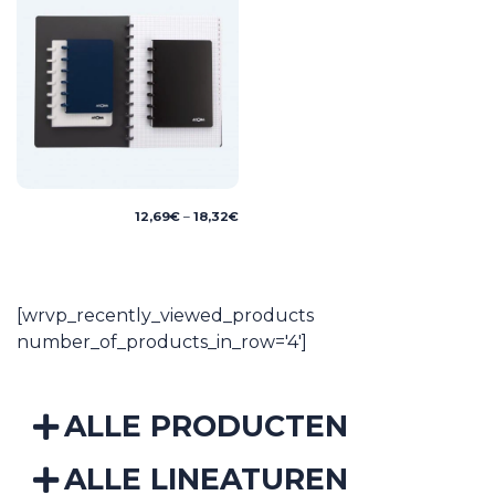
Price
12,69
€
–
18,32
€
range:
12,69€
through
18,32€
[wrvp_recently_viewed_products
number_of_products_in_row='4']
ALLE PRODUCTEN
ALLE LINEATUREN