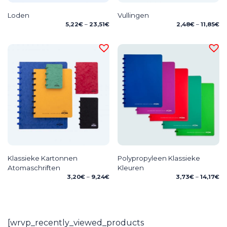
Loden
Vullingen
Price
Pr
5,22
€
–
23,51
€
2,48
€
–
11,85
€
range:
ra
5,22€
2,
through
th
23,51€
11,
Klassieke Kartonnen
Polypropyleen Klassieke
Atomaschriften
Kleuren
Price
Pr
3,20
€
–
9,24
€
3,73
€
–
14,17
€
range:
ra
3,20€
3,
through
th
9,24€
14
[wrvp_recently_viewed_products