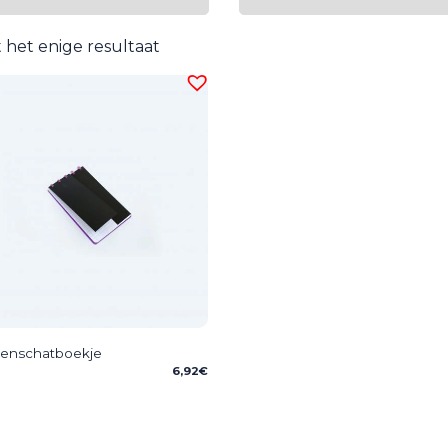
 het enige resultaat
enschatboekje
6,92
€