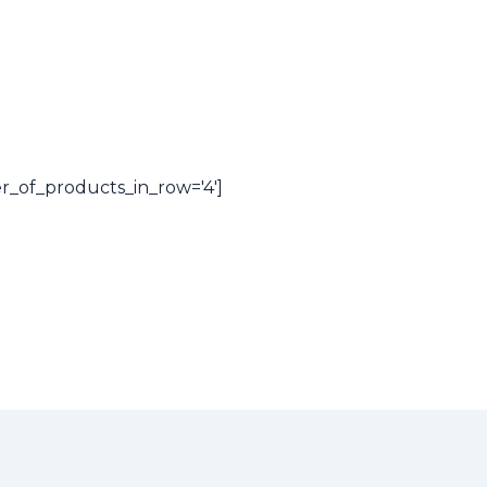
_of_products_in_row='4']