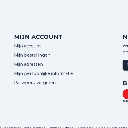
MIJN ACCOUNT
N
Wi
Mijn account
on
Mijn bestellingen
Mijn adressen
Mijn persoonlijke informatie
B
Paswoord vergeten
Denemarken (excl. Groenland), Duitsland, Estland, Finland, Frankrijk (enkel vasteland), Gri