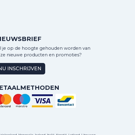
IEUWSBRIEF
l je op de hoogte gehouden worden van
ze nieuwe producten en promoties?
NU INSCHRIJVEN
ETAALMETHODEN
ekenland, Hongarije, Ierland, Italië, Kroatië, Letland, Litouwen,