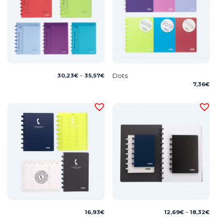
Price
Dots
30,23
€
–
35,57
€
range:
7,36
€
30,23€
through
35,57€
Pr
16,93
€
12,69
€
–
18,32
€