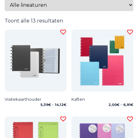
Toont alle 13 resultaten
Visitekaarthouder
Kaften
Price
Pr
5,39
€
–
14,12
€
2,00
€
–
6,91
€
range:
ra
5,39€
2,
through
th
14,12€
6,