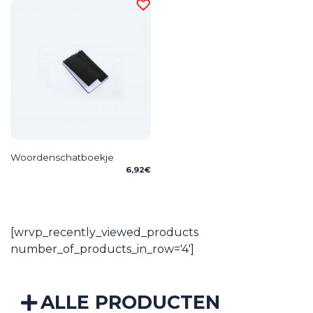
through
th
11,91€
14
Woordenschatboekje
6,92
€
[wrvp_recently_viewed_products
number_of_products_in_row='4']
ALLE PRODUCTEN