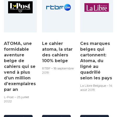
ATOMA, une
Le cahier
Ces marques
formidable
atoma, la star
belges qui
aventure
des cahiers
cartonnent:
belge de
100% belge
Atoma, du
cahiers qui se
ligné au
RTBF – 18 septembre
vend à plus
quadrillé
2019
d’un million
selon les pays
d’exemplaires
La Libre Belgique – 14
par an
août 2019
L-Post – 25 juillet
2022