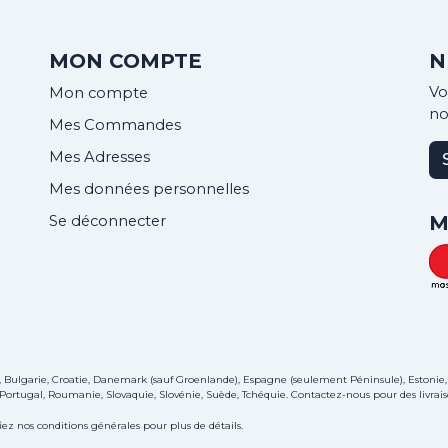
MON COMPTE
N
Vo
Mon compte
no
Mes Commandes
Mes Adresses
Mes données personnelles
M
Se déconnecter
e, Bulgarie, Croatie, Danemark (sauf Groenlande), Espagne (seulement Péninsule), Estonie,
, Portugal, Roumanie, Slovaquie, Slovénie, Suède, Tchéquie.
Contactez-nous
pour des livrais
iez nos conditions générales pour plus de détails.