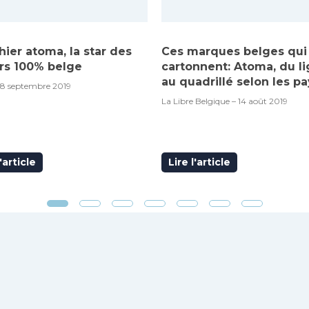
hier atoma, la star des
Ces marques belges qui
rs 100% belge
cartonnent: Atoma, du l
au quadrillé selon les pa
18 septembre 2019
La Libre Belgique – 14 août 2019
l'article
Lire l'article