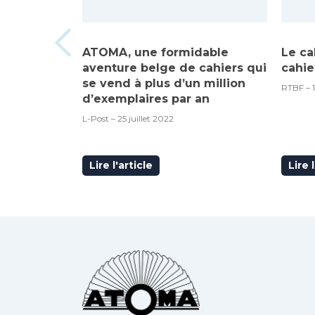
ATOMA, une formidable
Le ca
aventure belge de cahiers qui
cahie
se vend à plus d’un million
RTBF – 
d’exemplaires par an
L-Post – 25 juillet 2022
Lire l'article
Lire 