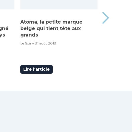
Atoma, la petite marque
Made in Be
igné
belge qui tient tête aux
« Atoma », 
ys
grands
RTBF – 6 septem
Le Soir – 31 août 2018
Lire l'article
Lire l'articl