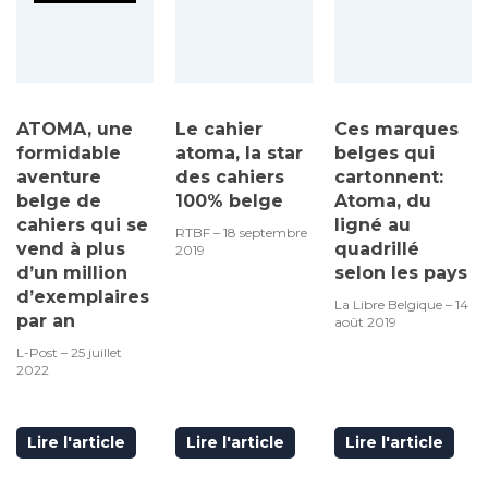
ATOMA, une
Le cahier
Ces marques
formidable
atoma, la star
belges qui
aventure
des cahiers
cartonnent:
belge de
100% belge
Atoma, du
cahiers qui se
ligné au
RTBF – 18 septembre
vend à plus
quadrillé
2019
d’un million
selon les pays
d’exemplaires
La Libre Belgique – 14
par an
août 2019
L-Post – 25 juillet
2022
Lire l'article
Lire l'article
Lire l'article