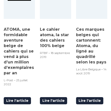
ATOMA, une
Le cahier
Ces marques
formidable
atoma, la star
belges qui
aventure
des cahiers
cartonnent:
belge de
100% belge
Atoma, du
cahiers qui se
ligné au
RTBF – 18 septembre
vend à plus
quadrillé
2019
d’un million
selon les pays
d’exemplaires
La Libre Belgique – 14
par an
août 2019
L-Post – 25 juillet
2022
Lire l'article
Lire l'article
Lire l'article