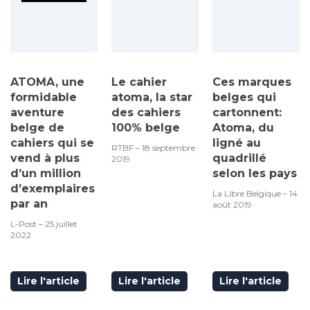
ATOMA, une
Le cahier
Ces marques
formidable
atoma, la star
belges qui
aventure
des cahiers
cartonnent:
belge de
100% belge
Atoma, du
cahiers qui se
ligné au
RTBF – 18 septembre
vend à plus
quadrillé
2019
d’un million
selon les pays
d’exemplaires
La Libre Belgique – 14
par an
août 2019
L-Post – 25 juillet
2022
Lire l'article
Lire l'article
Lire l'article