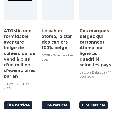
ATOMA, une
Le cahier
Ces marques
formidable
atoma, la star
belges qui
aventure
des cahiers
cartonnent:
belge de
100% belge
Atoma, du
cahiers qui se
ligné au
RTBF – 18 septembre
vend à plus
quadrillé
2019
d’un million
selon les pays
d’exemplaires
La Libre Belgique – 14
par an
août 2019
L-Post – 25 juillet
2022
Lire l'article
Lire l'article
Lire l'article