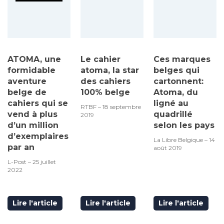
ATOMA, une
Le cahier
Ces marques
formidable
atoma, la star
belges qui
aventure
des cahiers
cartonnent:
belge de
100% belge
Atoma, du
cahiers qui se
ligné au
RTBF – 18 septembre
vend à plus
quadrillé
2019
d’un million
selon les pays
d’exemplaires
La Libre Belgique – 14
par an
août 2019
L-Post – 25 juillet
2022
Lire l'article
Lire l'article
Lire l'article