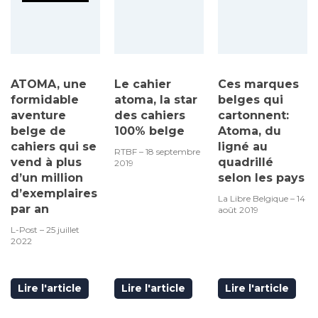
ATOMA, une
Le cahier
Ces marques
formidable
atoma, la star
belges qui
aventure
des cahiers
cartonnent:
belge de
100% belge
Atoma, du
cahiers qui se
ligné au
RTBF – 18 septembre
vend à plus
quadrillé
2019
d’un million
selon les pays
d’exemplaires
La Libre Belgique – 14
par an
août 2019
L-Post – 25 juillet
2022
Lire l'article
Lire l'article
Lire l'article