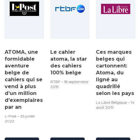
ATOMA, une
Le cahier
Ces marques
formidable
atoma, la star
belges qui
aventure
des cahiers
cartonnent:
belge de
100% belge
Atoma, du
cahiers qui se
ligné au
RTBF – 18 septembre
vend à plus
quadrillé
2019
d’un million
selon les pays
d’exemplaires
La Libre Belgique – 14
par an
août 2019
L-Post – 25 juillet
2022