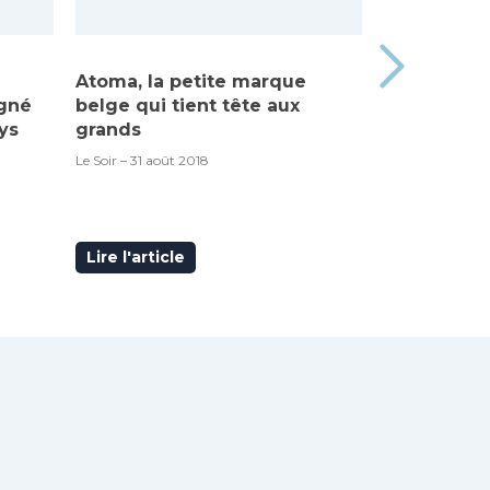
Atoma, la petite marque
Made in Be
igné
belge qui tient tête aux
« Atoma », 
ys
grands
RTBF – 6 septem
Le Soir – 31 août 2018
Lire l'article
Lire l'articl