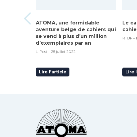
ATOMA, une formidable
Le ca
aventure belge de cahiers qui
cahie
se vend à plus d’un million
RTBF – 
d’exemplaires par an
L-Post – 25 juillet 2022
Lire l'article
Lire 