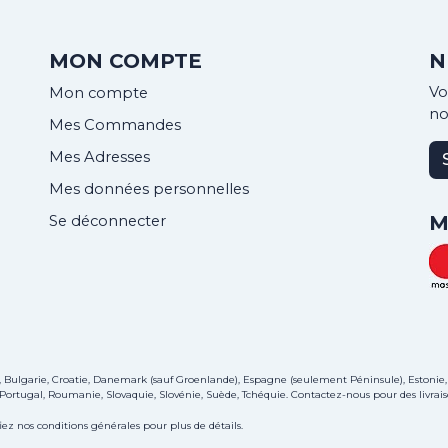
MON COMPTE
N
Vo
Mon compte
no
Mes Commandes
Mes Adresses
Mes données personnelles
M
Se déconnecter
e, Bulgarie, Croatie, Danemark (sauf Groenlande), Espagne (seulement Péninsule), Estonie,
, Portugal, Roumanie, Slovaquie, Slovénie, Suède, Tchéquie.
Contactez-nous
pour des livrais
iez nos conditions générales pour plus de détails.