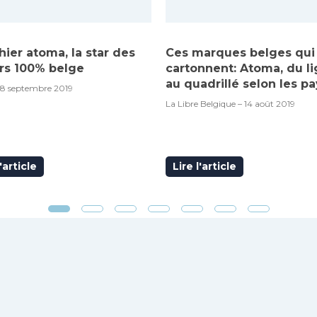
hier atoma, la star des
Ces marques belges qui
rs 100% belge
cartonnent: Atoma, du l
au quadrillé selon les pa
18 septembre 2019
La Libre Belgique – 14 août 2019
l'article
Lire l'article