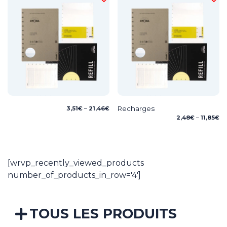
Price
Recharges
3,51
€
–
21,46
€
range:
Pr
2,48
€
–
11,85
€
3,51€
ra
through
2,
21,46€
th
11,
[wrvp_recently_viewed_products
number_of_products_in_row='4']
TOUS LES PRODUITS