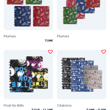
Plumes
Plumes
7,58
€
Post No Bills
Citations
Price
Pr
7,34
€
–
12,29
€
7,09
€
–
11,91
€