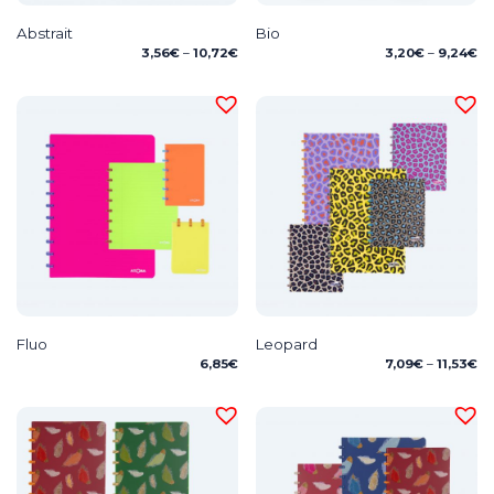
Abstrait
Bio
Price
Pr
3,56
€
–
10,72
€
3,20
€
–
9,24
€
range:
ra
3,56€
3,
through
th
10,72€
9,
Fluo
Leopard
Pr
6,85
€
7,09
€
–
11,53
€
ra
7,
th
11,