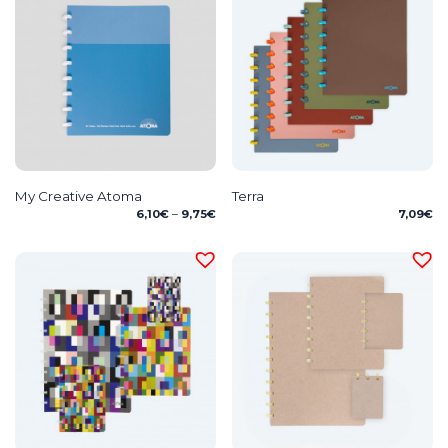
My Creative Atoma
Terra
Price
6,10
€
–
9,75
€
7,09
€
range:
6,10€
through
9,75€