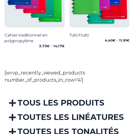
Cahier traditionnel en
Tutti Frutti
Pr
polypropylène
4,40
€
–
11,91
€
ra
Price
3,73
€
–
14,17
€
4,
range:
th
3,73€
11,
through
14,17€
[wrvp_recently_viewed_products
number_of_products_in_row='4']
TOUS LES PRODUITS
TOUTES LES LINÉATURES
TOUTES LES TONALITÉS