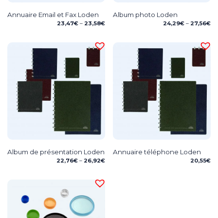
Annuaire Email et Fax Loden
Album photo Loden
Price
Pr
23,47
€
–
23,58
€
24,29
€
–
27,56
€
range:
ra
23,47€
24
through
th
23,58€
27
Album de présentation Loden
Annuaire téléphone Loden
Price
22,76
€
–
26,92
€
20,55
€
range:
22,76€
through
26,92€