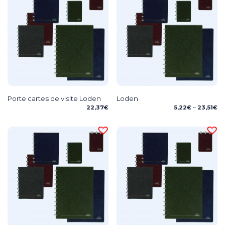
Porte cartes de visite Loden
Loden
Pr
22,37
€
5,22
€
–
23,51
€
ra
5,
th
23