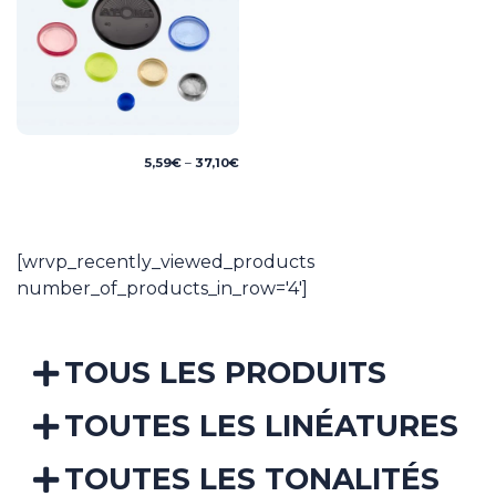
Price
5,59
€
–
37,10
€
range:
5,59€
through
37,10€
[wrvp_recently_viewed_products
number_of_products_in_row='4']
TOUS LES PRODUITS
TOUTES LES LINÉATURES
TOUTES LES TONALITÉS