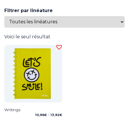
Filtrer par linéature
Voici le seul résultat
Writings
Price
10,96
€
–
13,92
€
range:
10,96€