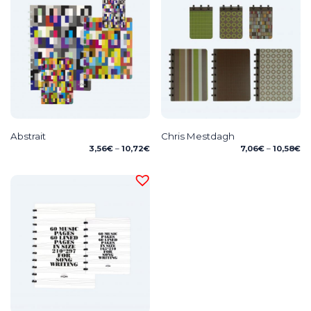
Abstrait
Chris Mestdagh
Price
Pr
3,56
€
–
10,72
€
7,06
€
–
10,58
€
range:
ra
3,56€
7,
through
th
10,72€
10