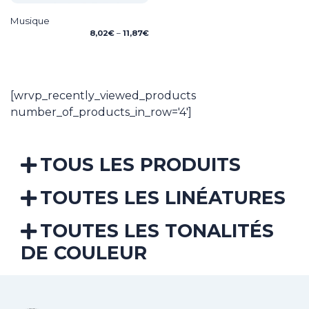
Musique
Price
8,02
€
–
11,87
€
range:
8,02€
through
11,87€
[wrvp_recently_viewed_products
number_of_products_in_row='4']
TOUS LES PRODUITS
TOUTES LES LINÉATURES
TOUTES LES TONALITÉS
DE COULEUR